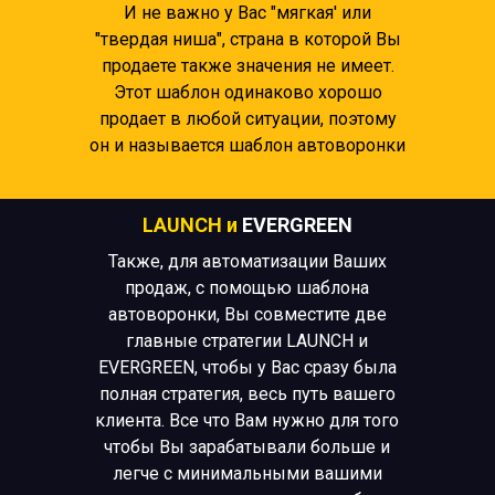
И не важно у Вас "мягкая' или
"твердая ниша", страна в которой Вы
продаете также значения не имеет.
Этот шаблон одинаково хорошо
продает в любой ситуации, поэтому
он и называется шаблон автоворонки
LAUNCH и
EVERGREEN
Также, для автоматизации Ваших
продаж, с помощью шаблона
автоворонки, Вы cовместите две
главные стратегии LAUNCH и
EVERGREEN, чтобы у Вас сразу была
полная стратегия, весь путь вашего
клиента. Все что Вам нужно для того
чтобы Вы зарабатывали больше и
легче с минимальными вашими