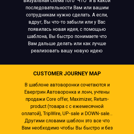
визуальная схема того "ЧТО" и в какой
последовательности Вам или вашим
сотрудникам нужно сделать. А если,
вдруг, Вы что-то забыли или у Вас
появилась новая идея, с помощью
шаблона, Вы быстро понимаете что
Вам дальше делать или как лучше
реализовать вашу новую идею
CUSTOMER JOURNEY MAP
В шаблоне автоворонки сочетаются и
Евергрин Автоворонка и лонч, учтены
продажи Core offer, Maximizer, Return-
product (товара с с ежемесячной
оплатой), TripWire, UP-sale и DOWN-sale…
Другими словами шаблон это все что
Вам необходимо чтобы Вы быстро и без