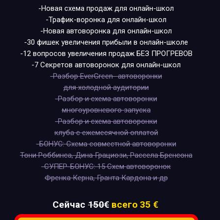
-Новая схема продаж для онлайн-школ
-Трафик-воронка для онлайн-школ
-Новая автоворонка для онлайн-школ
-30 фишек увеличения прибыли в онлайн-школе
-12 вопросов увеличения продаж БЕЗ ПРОГРЕВОВ
-7 Секретов автоворонок для онлайн-школ
-Разбор EverGreen- автоворонки
для холодной аудитории
-Разбор и схема автоворонки
многоуровневого запуска
-Разбор и схема автоворонки
клуба с ежемесячной оплатой
-БОНУС: Схема совместной автоворонки
Тони Роббинса, Дина Грациози, Рассела Бренсона
-СУПЕР-БОНУС: 15 Схем автоворонок
Френка Керна, Гранта Кардона и др
Сейчас
150€
всего 35 €