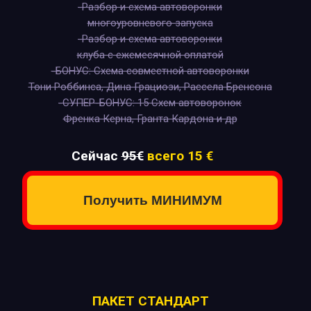
-Разбор и схема автоворонки
многоуровневого запуска
-Разбор и схема автоворонки
клуба с ежемесячной оплатой
-БОНУС: Схема совместной автоворонки
Тони Роббинса, Дина Грациози, Рассела Бренсона
-СУПЕР-БОНУС: 15 Схем автоворонок
Френка Керна, Гранта Кардона и др
Сейчас
95€
всего 15 €
Получить МИНИМУМ
ПАКЕТ СТАНДАРТ