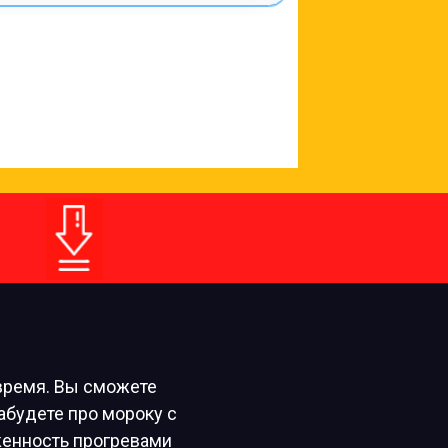
время. Вы сможете
забудете про мороку с
женность прогревами